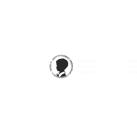
Instagram
¿Qu
YouTube
Con
Facebook
Curs
© 2025 VintageOdyssey.net |
Condiciones de