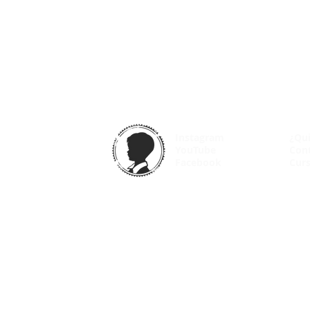
Instagram
¿Qu
YouTube
Con
Facebook
Curs
© 2025 VintageOdyssey.net |
Condiciones de