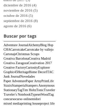
enero de 2017
(5)
5 entradas
diciembre de 2016
(4)
4 entradas
noviembre de 2016
(5)
5 entradas
octubre de 2016
(5)
5 entradas
septiembre de 2016
(8)
8 entradas
agosto de 2016
(6)
6 entradas
Buscar por tags
Adventure Journal
Alchemy
Blog Hop
CHA
Carrotcake
Carrotcake by vallejo
Cartonaje
Christmas Scraps
Creativa Barcelona
Creativa Madrid
Creativa Zaragoza
Creativation 2017
Creative Factory
Curiosity
Explorer
Graphic45
Heritage
Home Decor
ITAC
Junk Journal
Novedades
Paper Adventure
Paper Artsy
PrintLife
Sizzix
Stamperia
Stampers Anonymous
Stationary
Tag
Tim Holtz
Tonic
Traveler
Traveler's Notebook
Typeset
WoodTag
concurso
curso online
midori
mixed media
printing house
project life