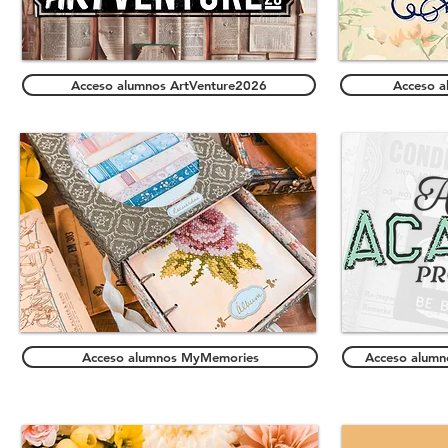
Acceso alumnos ArtVenture2026
Acceso 
Acceso alumnos MyMemories
Acceso alumn