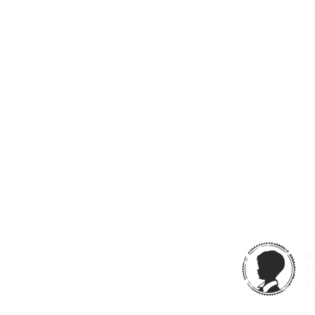
I
Y
F