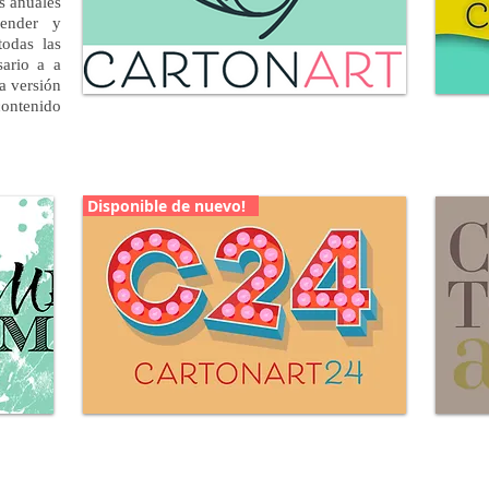
s anuales
render y
todas las
sario a a
la versión
contenido
CARTONART 2021
Más
más información e inscripciones aquí
Disponible de nuevo!
Cartonart24
aquí
Más información e inscripciones aquí