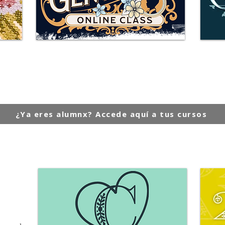
Mr. Gentleman
quí
Más información e inscripciones aquí
más
¿Ya eres alumnx? Accede aquí a tus cursos