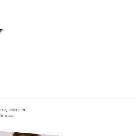
Acceso alumnos/as cursos online
rez, clases en
límites.