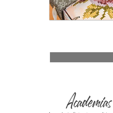
My Memories
Más información e inscripciones a
Academias