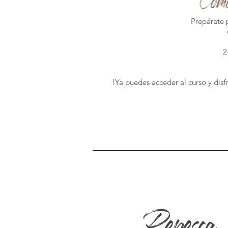
Prepárate 
2
!Ya puedes acceder al curso y disf
Repesca