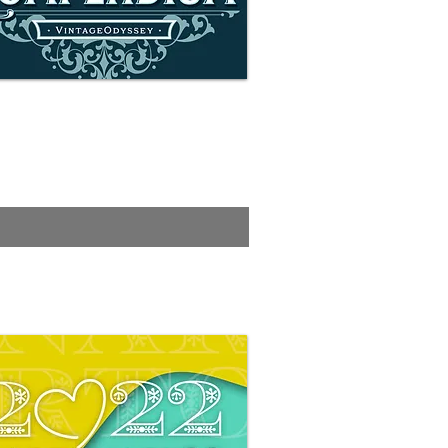
Compendium
 información e inscripciones aquí