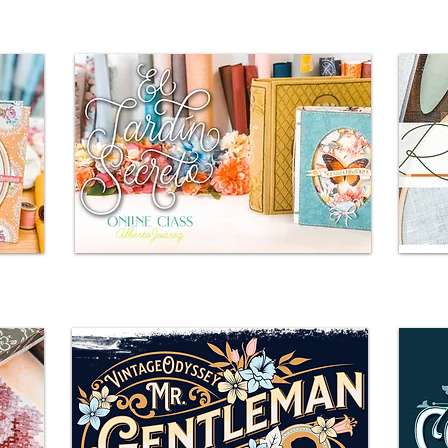
El Jardín Secreto
quí
Más información e inscripciones aquí
más