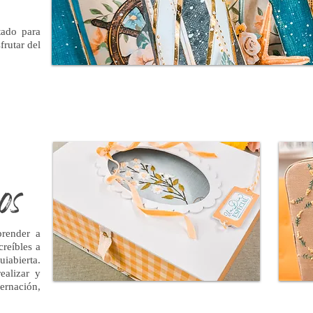
tado para
frutar del
Summer Camp 20
Más información e inscripci
os
prender a
creíbles a
iabierta.
ealizar y
ernación,
Un Día Especial
Más información e inscripciones aquí
más