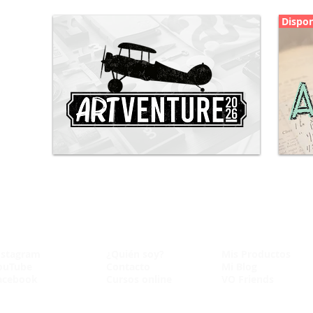
Dispon
ArtVenture 2026
Inscripciones cerradas
nstagram
¿Quién soy?
Mis Productos
ouTube
Contacto
Mi Blog
acebook
Cursos online
VO Friends