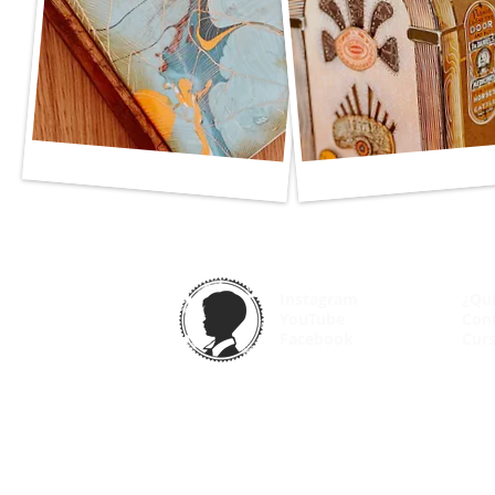
Instagram
¿Qu
YouTube
Con
Facebook
Curs
© 2025 VintageOdyssey.net |
Condiciones de