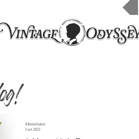
Inicio
Taleres 2026
Cursos online
Contacto
og!
AlbertoJuárez
3 oct 2022