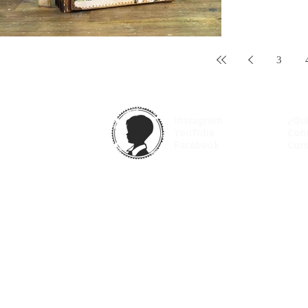
3
Instagram
¿Qu
YouTube
Con
Facebook
Curs
© 2025 VintageOdyssey.net |
Condiciones de