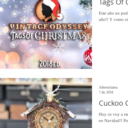
Tags Of 
Este año no podí
año!! Y como s
AlbertoJuárez
7 dic 2018
Cuckoo 
Hoy os voy a en
en Navidad!! Pod