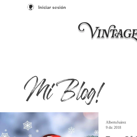
Iniciar sesión
Inicio
Taleres 20
Mi Blog!
AlbertoJuárez
9 dic 2018