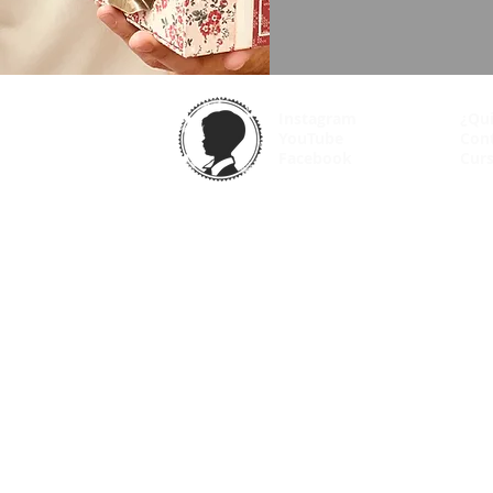
Instagram
¿Qu
YouTube
Con
Facebook
Curs
© 2025 VintageOdyssey.net |
Condiciones de