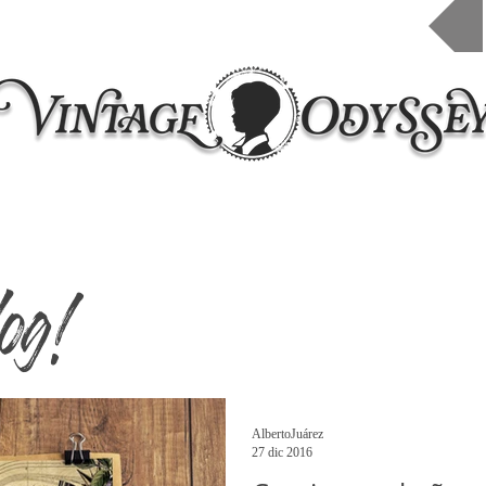
Inicio
Taleres 2026
Cursos online
Contacto
og!
AlbertoJuárez
27 dic 2016