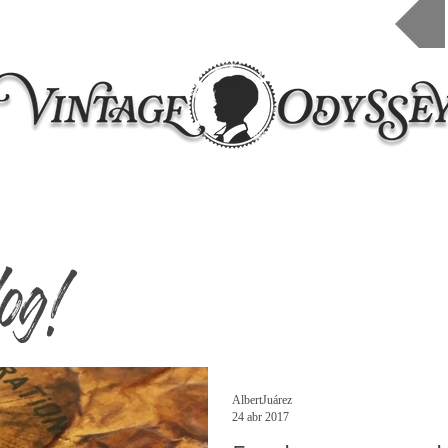
Inicio
Taleres 2026
Cursos online
Contacto
og!
AlbertJuárez
24 abr 2017