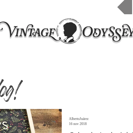
Inicio
Taleres 2026
Cursos online
Contacto
og!
AlbertoJuárez
16 nov 2018