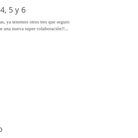
4, 5 y 6
s, ya tenemos otros tres que seguro
 una nueva super colaboración!!...
o