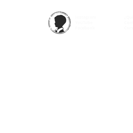
Instagram
¿Qu
YouTube
Con
Facebook
Curs
© 2025 VintageOdyssey.net |
Condiciones de