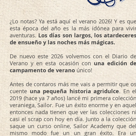
¿Lo notas? Ya está aquí el verano 2026! Y es qu
esta época del año es la más idónea para vivi
aventuras.
Los días son largos, los atardecere
de ensueño y las noches más mágicas.
De nuevo este 2026 volvemos con el Diario d
Verano y en esta ocasión con
una edición d
campamento de verano
único!
Antes de contaros más me vais a permitir que o
cuente
una pequeña historia agridulce
. En e
2019 (hace ya 7 años) lancé mi primera colecció
veraniega, Sailor. Fue un éxito enorme y en aque
entonces nada tienen que ver las colecciones n
casi el scrap con hoy en día. Junto a la colecció
saque un curso online, Sailor Academy que de
mismo modo fue un un gran éxito. Era u