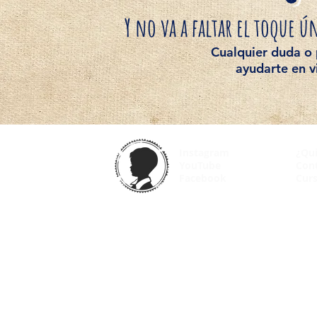
Y no va a faltar el toque 
Cualquier duda o
ayudarte en
v
Instagram
¿Qu
YouTube
Con
Facebook
Curs
© 2025 VintageOdyssey.net |
Condiciones de