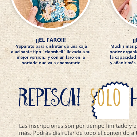
¡¡EL FARO!!!
¡
Prepárate para disfrutar de una caja
Muchísimas p
alucinante tipo "clamshell" llevada a su
poder organi
mejor versión.. y con un faro en la
la capacidad
portada que va a enamorarte
y añadir más 
solo
REPESCA!
Las inscripciones son por tiempo limitado y e
más. Podrás disfrutar de todo el contenido a 