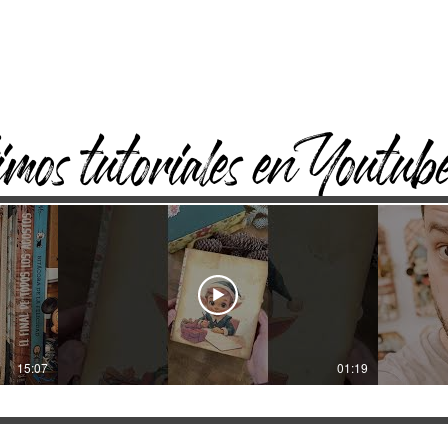
mos tutoriales en Youtub
15:07
01:19
No te pierdas muchos tutoriales de scrapbook,
Vamos a 
mixed media, manualidades y mucho más en mi
tutorial