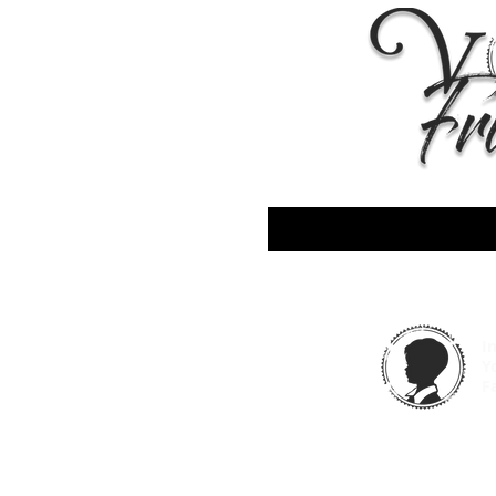
decoración que no puede faltar en nuestr
librerias. En esta ocasión muy navideña y
con papel! Tienes los descargables dentro de el
Club de la Navidad 2025 Apúntate en
https://www.vintageodyssey.net/navida
No te pierdas muchos tutoriales de scrap
mixed media, manualidades y mucho más
canal, suscríbete para no perderte nada.
Sígueme en www.vintageodyssey.net Talleres
online y presenciales en mi web Escríbem
vintageodyssey@gmail.com No te pierdas 
a día en Instagram /Vintage.Odyssey Music:
https://www.bensound.com
I
Y
F
© 2025 Vinta