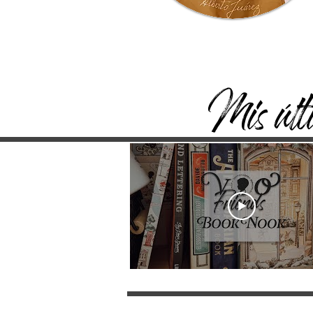
Mis últi
Hoy os traigo un tutorial comentado muy
divertido. Vuestro propio Book Nook, esa