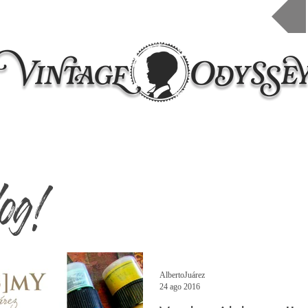
Inicio
Taleres 2026
Cursos online
Contacto
og!
AlbertoJuárez
24 ago 2016