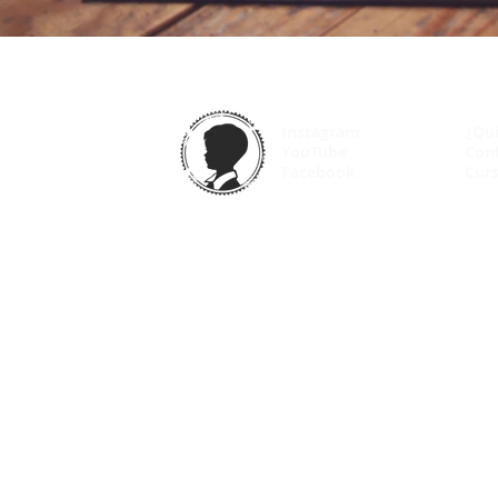
Instagram
¿Qu
YouTube
Con
Facebook
Curs
© 2025 VintageOdyssey.net |
Condiciones de