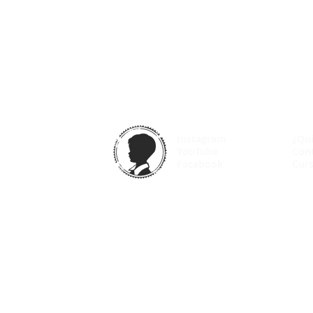
Instagram
¿Qu
YouTube
Con
Facebook
Curs
© 2025 VintageOdyssey.net |
Condiciones de