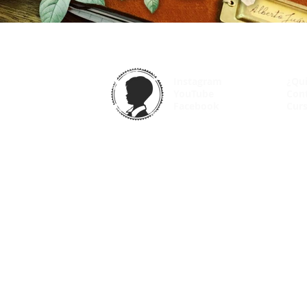
Instagram
¿Qu
YouTube
Con
Facebook
Curs
© 2025 VintageOdyssey.net |
Condiciones de