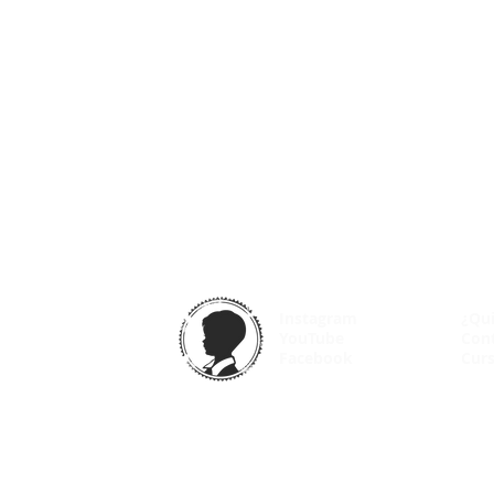
Instagram
¿Qu
YouTube
Con
Facebook
Curs
© 2025 VintageOdyssey.net |
Condiciones de