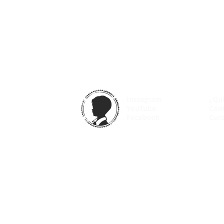
Instagram
¿Qu
YouTube
Con
Facebook
Curs
© 2025 VintageOdyssey.net |
Condiciones de