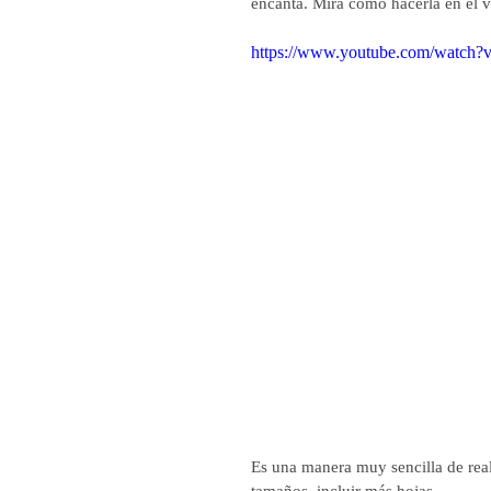
encanta. Mira como hacerla en el v
https://www.youtube.com/watc
Es una manera muy sencilla de real
tamaños, incluir más hojas,...