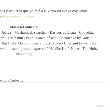
nes y recuerda que ya está a la venta mi nueva colección 
s 
puntos de venta aquí
Material utilizado
o Juárez - Mechanical, searcher / Básicos de Elena - Chocolate 
artón gris 2 mm / Papel blanco básico / Carrotcake by Vallejo - 
 Tim Holtz Alterations para Sizzix - Typo Uper and Lower case / 
walnut stain, ground espresso / Metallic Kraft Paper - Tim Holtz 
Idea-ology
enture
Curiosity