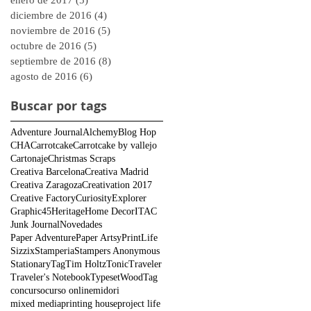
enero de 2017
(5)
5 entradas
diciembre de 2016
(4)
4 entradas
noviembre de 2016
(5)
5 entradas
octubre de 2016
(5)
5 entradas
septiembre de 2016
(8)
8 entradas
agosto de 2016
(6)
6 entradas
Buscar por tags
Adventure Journal
Alchemy
Blog Hop
CHA
Carrotcake
Carrotcake by vallejo
Cartonaje
Christmas Scraps
Creativa Barcelona
Creativa Madrid
Creativa Zaragoza
Creativation 2017
Creative Factory
Curiosity
Explorer
Graphic45
Heritage
Home Decor
ITAC
Junk Journal
Novedades
Paper Adventure
Paper Artsy
PrintLife
Sizzix
Stamperia
Stampers Anonymous
Stationary
Tag
Tim Holtz
Tonic
Traveler
Traveler's Notebook
Typeset
WoodTag
concurso
curso online
midori
mixed media
printing house
project life