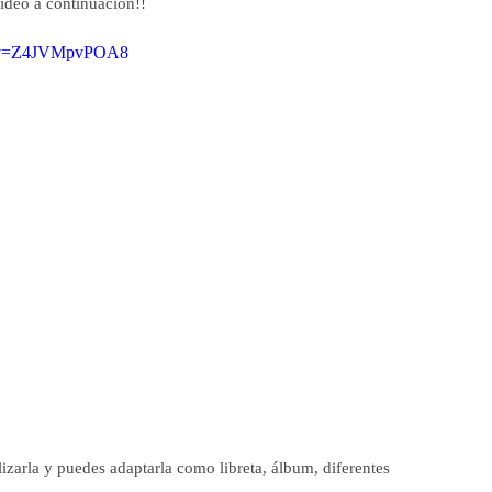
ídeo a continuación!!
h?v=Z4JVMpvPOA8
izarla y puedes adaptarla como libreta, álbum, diferentes 