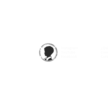
Instagram
¿Qu
YouTube
Con
Facebook
Curs
© 2025 VintageOdyssey.net |
Condiciones de