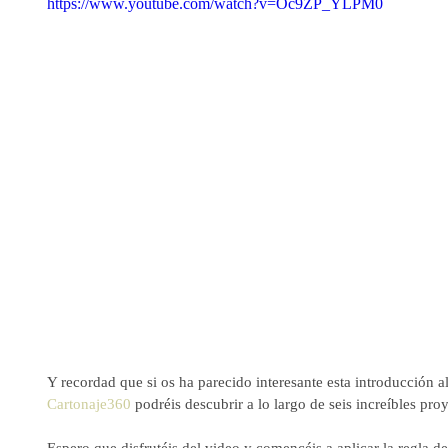
https://www.youtube.com/watch?v=Oc9ZP_YLPM0
Y recordad que si os ha parecido interesante esta introducción al
Cartonaje360
 podréis descubrir a lo largo de seis increíbles proy
Espero que disfrutéis del video y comencéis a aplicar la regla d