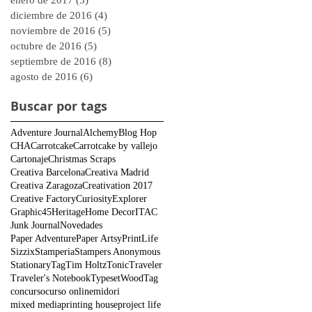
enero de 2017
(5)
5 entradas
diciembre de 2016
(4)
4 entradas
noviembre de 2016
(5)
5 entradas
octubre de 2016
(5)
5 entradas
septiembre de 2016
(8)
8 entradas
agosto de 2016
(6)
6 entradas
Buscar por tags
Adventure Journal
Alchemy
Blog Hop
CHA
Carrotcake
Carrotcake by vallejo
Cartonaje
Christmas Scraps
Creativa Barcelona
Creativa Madrid
Creativa Zaragoza
Creativation 2017
Creative Factory
Curiosity
Explorer
Graphic45
Heritage
Home Decor
ITAC
Junk Journal
Novedades
Paper Adventure
Paper Artsy
PrintLife
Sizzix
Stamperia
Stampers Anonymous
Stationary
Tag
Tim Holtz
Tonic
Traveler
Traveler's Notebook
Typeset
WoodTag
concurso
curso online
midori
mixed media
printing house
project life