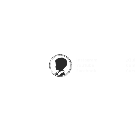
Instagram
¿Qu
YouTube
Con
Facebook
Curs
© 2025 VintageOdyssey.net |
Condiciones de