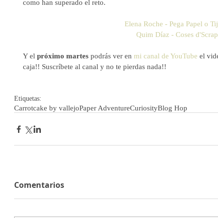
como han superado el reto.
Elena Roche - Pega Papel o Tij
Quim Díaz - Coses d'Scrap
Y el 
próximo martes
 podrás ver en 
mi canal de YouTube
 el vi
caja!! Suscríbete al canal y no te pierdas nada!!
Etiquetas:
Carrotcake by vallejo
Paper Adventure
Curiosity
Blog Hop
Comentarios